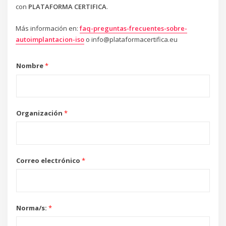
con
PLATAFORMA CERTIFICA
.
Más información en:
faq-preguntas-frecuentes-sobre-
autoimplantacion-iso
o info@plataformacertifica.eu
P
Nombre
*
r
o
t
e
Organización
*
c
c
i
ó
Correo electrónico
*
n
M
e
n
s
Norma/s:
*
a