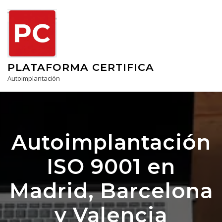
Skip
to
content
PLATAFORMA CERTIFICA
Autoimplantación
Autoimplantación
ISO 9001 en
Madrid, Barcelona
y Valencia