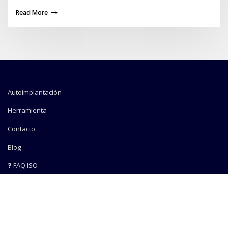
Read More
Autoimplantación
Herramienta
Contacto
Blog
❓ FAQ ISO
Copyright © 2026 | Funciona con
WordPress
|
Tema ConsultGrowth por
ThemeArile